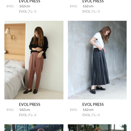
EVOL PRESS
EVOL PRESS
162cm
162cm
EVOLプレス
EVOLプレス
EVOL PRESS
EVOL PRESS
162cm
162cm
EVOLプレス
EVOLプレス