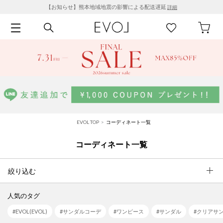
【お知らせ】熊本地域地震の影響による配送遅延
詳細
EVOL TOP
コーディネート一覧
コーディネート一覧
絞り込む
人気のタグ
#EVOL(EVOL)
#サンダルコーデ
#ワンピース
#サンダル
#クリアサ