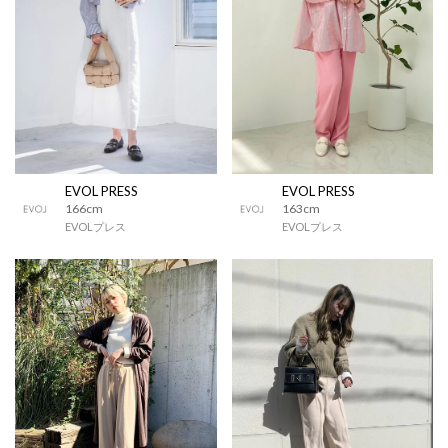
EVOL PRESS
EVOL PRESS
166cm
163cm
EVOLプレス
EVOLプレス