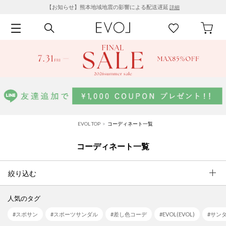
【お知らせ】熊本地域地震の影響による配送遅延
詳細
EVOL TOP
コーディネート一覧
コーディネート一覧
絞り込む
人気のタグ
#スポサン
#スポーツサンダル
#差し色コーデ
#EVOL(EVOL)
#サン