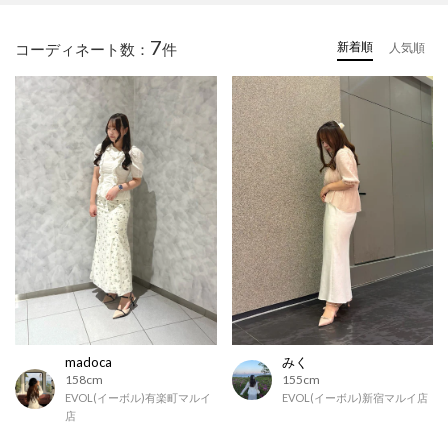
7
新着順
コーディネート数：
件
人気順
madoca
みく
158cm
155cm
EVOL(イーボル)有楽町マルイ
EVOL(イーボル)新宿マルイ店
店