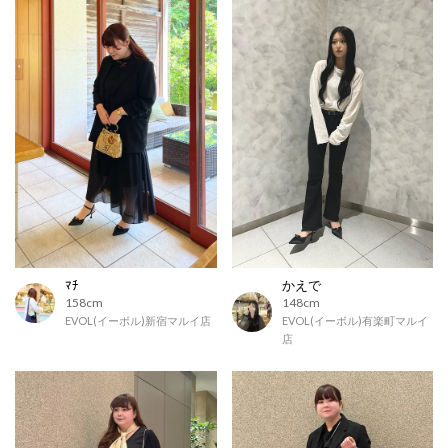
ﾏﾁ
かえで
158cm
148cm
EVOL(イーボル)新宿マルイ店
EVOL(イーボル)有楽町マルイ
店