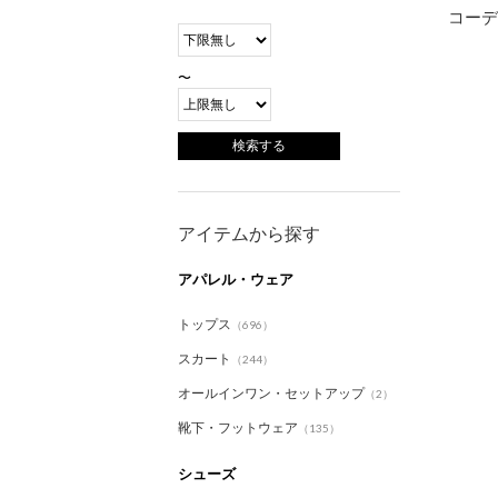
コーデ
〜
アイテムから探す
アパレル・ウェア
トップス
（696）
スカート
（244）
オールインワン・セットアップ
（2）
靴下・フットウェア
（135）
シューズ