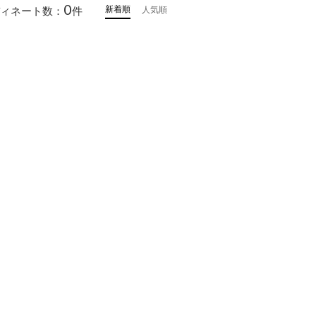
0
新着順
ィネート数：
件
人気順