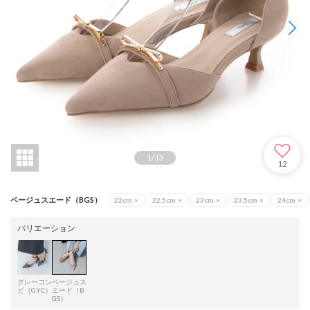
1
/
13
12
ベージュスエード（BGS）
22cm
×
22.5cm
×
23cm
×
23.5cm
×
24cm
×
バリエーション
グレーコン
ベージュス
ビ（GYC）
エード（B
GS）