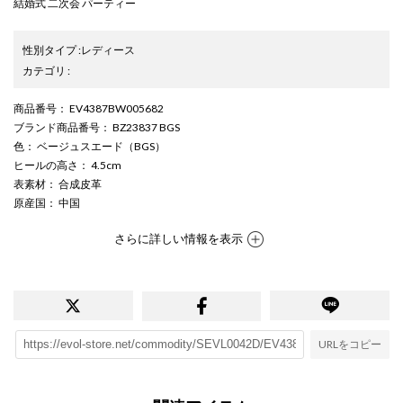
結婚式 二次会 パーティー
性別タイプ
:
レディース
カテゴリ
:
商品番号
： EV4387BW005682
ブランド商品番号
： BZ23837 BGS
色
： ベージュスエード（BGS）
ヒールの高さ
： 4.5cm
表素材
： 合成皮革
原産国
： 中国
さらに詳しい情報を表示
URLをコピー