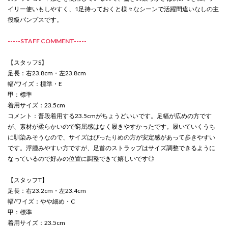
イリー使いもしやすく、1足持っておくと様々なシーンで活躍間違いなしの主
役級パンプスです。
-----STAFF COMMENT-----
【スタッフS】
足長：右23.8cm・左23.8cm
幅/ワイズ：標準・E
甲：標準
着用サイズ：23.5cm
コメント：普段着用する23.5cmがちょうどいいです。足幅が広めの方です
が、素材が柔らかいので窮屈感はなく履きやすかったです。履いていくうち
に馴染みそうなので、サイズはぴったりめの方が安定感があって歩きやすい
です。浮腫みやすい方ですが、足首のストラップはサイズ調整できるように
なっているので好みの位置に調整できて嬉しいです◎
【スタッフT】
足長：右23.2cm・左23.4cm
幅/ワイズ：やや細め・C
甲：標準
着用サイズ：23.5cm