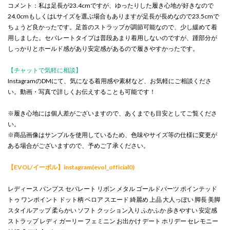
コメント：私は足長が23.4cmですが、ゆったりした履き心地が好きなので
24.0cmもしくはLサイズを選ぶ場合もありますが足長が長めなので23.5cmで
ちょうど良かったです。足首のストラップが調節可能なので、少し緩めて着
用しました。セパレートタイプは普段あまり着用しないのですが、踵部分が
しっかりとホールド感があり安定感があるので履きやすかったです。
【チャットで気軽に相談】
InstagramのDMにて、気になる着用感や素材など、お気軽にご相談くださ
い。動画・写真で詳しくお伝えすることも可能です！
※履き心地には個人差がございますので、あくまでも目安としてご覧くださ
い。
※商品画像はサンプルを使用しているため、色味やサイズ等の仕様に変更が
ある場合がございますので、予めご了承ください。
【EVOL/イーボル】instagram(evol_official0)
レディース パンプス セパレート リボン メタル ゴールドパーツ ポインテッド
トゥ ワンポイント ドット柄 ベロア スエード 綺麗め 上品 大人っぽい 脚長 美脚
スタイルアップ 柔らかい ソフト クッション入り ふかふか 歩きやすい 安定感
ストラップ レディ ガーリー フェミニン お出かけ デート ホリデー セレモニー