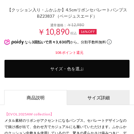
【クッション入り・ふかふか】4.5cmリボンセパレートパンプス
BZ23837 （ベージュスエード）
￥12,980
通常価格：
￥10,890
16%OFF
税込
なら
3回払いで月々3,630円
から。分割手数料無料
108
ポイント還元
サイズ・色を選ぶ
商品説明
サイズ詳細
【EVOL 2025AW collection】
メタル素材のリボンがアクセントになるパンプス。セパレートデザインなの
で抜け感が出て、合わせ方でカジュアルにも履いていただけます。ふかふか
のクッション中敷きを使用しているので、驚きの柔らかさは病みつきに。デ