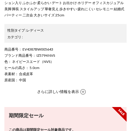
ション入り ふかふか 柔らかい デート お出かけ ホリデー オフィスカジュアル
美脚 脚長 スタイルアップ 華奢見え 歩きやすい 疲れにくい セレモニー 結婚式
パーティー 二次会 大きいサイズ 25cm
性別タイプ
:
レディース
カテゴリ
:
商品番号
： EV4387BW005643
ブランド商品番号
： IZ5794 NVS
色
： ネイビースエード（NVS）
ヒールの高さ
： 5.0cm
表素材
： 合成皮革
原産国
： 中国
さらに詳しい情報を表示
期間限定セール
この商品は期間限定セール対象商品です。