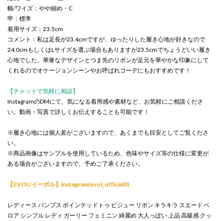
幅/ワイズ：やや細め・C
甲：標準
着用サイズ：23.5cm
コメント：私は足長が23.4cmですが、ゆったりした履き心地が好きなので
24.0cmもしくはLサイズを選ぶ場合もありますが23.5cmでちょうどいい履き
心地でした。華奢なデザインとつま先のリボンが足元を華やかな印象にして
くれるのでオケージョンシーンやお呼ばれコーデにもおすすめです！
【チャットで気軽に相談】
InstagramのDMにて、気になる着用感や素材など、お気軽にご相談くださ
い。動画・写真で詳しくお伝えすることも可能です！
※履き心地には個人差がございますので、あくまでも目安としてご覧くださ
い。
※商品画像はサンプルを使用しているため、色味やサイズ等の仕様に変更が
ある場合がございますので、予めご了承ください。
【EVOL/イーボル】instagram(evol_official0)
レディース パンプス ポインテッドトゥ ビジュー リボン キラキラ スエード ベ
ロア シンプル レディ ガーリー フェミニン 綺麗め 大人っぽい 上品 高級感 クッ