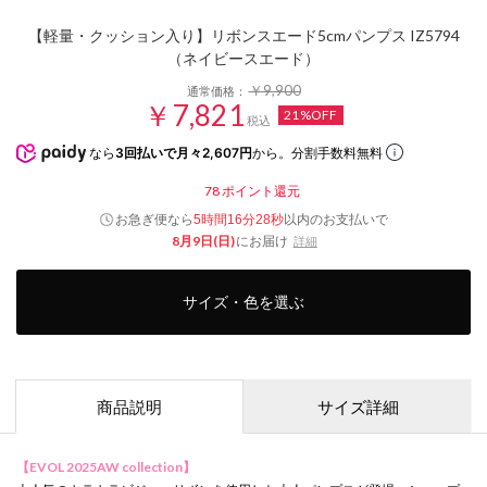
【軽量・クッション入り】リボンスエード5cmパンプス IZ5794
（ネイビースエード）
￥9,900
通常価格：
￥7,821
21%OFF
税込
なら
3回払いで月々2,607円
から。分割手数料無料
78
ポイント還元
お急ぎ便なら
以内
のお支払いで
5時間16分27秒
8月9日(日)
にお届け
詳細
サイズ・色を選ぶ
商品説明
サイズ詳細
【EVOL 2025AW collection】