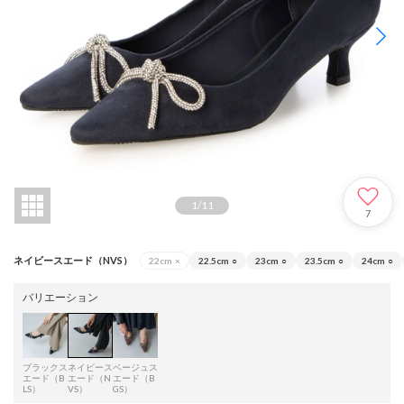
1
/
11
7
ネイビースエード（NVS）
22cm
×
22.5cm
○
23cm
○
23.5cm
○
24cm
○
バリエーション
ブラックス
ネイビース
ベージュス
エード（B
エード（N
エード（B
LS）
VS）
GS）