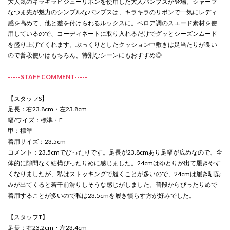
大人気のキラキラビジューリボンを使用した大人パンプスが登場。シャープ
なつま先が魅力のシンプルなパンプスは、キラキラのリボンで一気にレディ
感を高めて、他と差を付けられるルックスに。ベロア調のスエード素材を使
用しているので、コーディネートに取り入れるだけでグッとシーズンムード
を盛り上げてくれます。ぷっくりとしたクッション中敷きは足当たりが良い
ので普段使いはもちろん、特別なシーンにもおすすめ◎
-----STAFF COMMENT-----
【スタッフS】
足長：右23.8cm・左23.8cm
幅/ワイズ：標準・E
甲：標準
着用サイズ：23.5cm
コメント：23.5cmでぴったりです。足長が23.8cmあり足幅が広めなので、全
体的に隙間なく結構ぴったりめに感じました。24cmはゆとりが出て履きやす
くなりましたが、私はストッキングで履くことが多いので、24cmは履き馴染
みが出てくると若干前滑りしそうな感じがしました。普段からぴったりめで
着用することが多いので私は23.5cmを履き慣らす方が好みでした。
【スタッフT】
足長：右23.2cm・左23.4cm