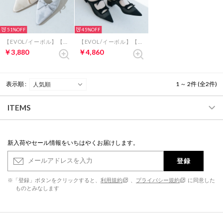
51%
45%
【EVOL/イーボル】【柔らかい・クッション入り】Vカットリボンバレエミュール IY5708 (グレー)
【EVOL/イーボル】【クッション入り・柔らかい】ダブルリボンチュールミュール IY5694 (ブラック)
￥3,880
￥4,860
表示順 :
1 ～ 2件 (全2件)
ITEMS
新入荷やセール情報をいちはやくお届けします。
登録
※「登録」ボタンをクリックすると、
利用規約
、
プライバシー規約
に同意した
ものとみなします